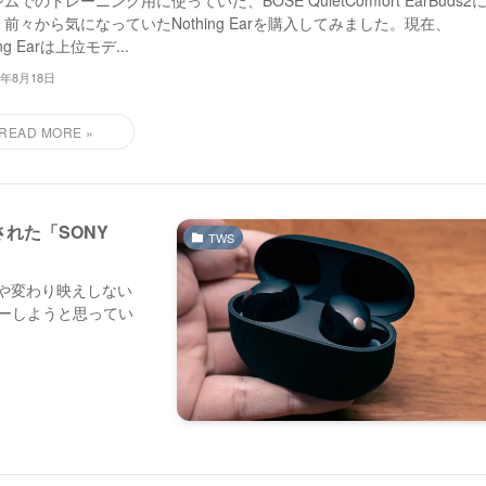
ムでのトレーニング用に使っていた、BOSE QuietComfort EarBuds2
前々から気になっていたNothing Earを購入してみました。現在、
ing Earは上位モデ...
4年8月18日
れた「SONY
TWS
題や変わり映えしない
スルーしようと思ってい