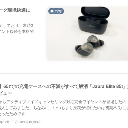
ワーク環境快適に
TWS
対応しており、常時2
イント接続を本格的
】65tでの充電ケースへの不満がすべて解消「Jabra Elite 85t
ビュー
braからアクティブノイズキャンセリング対応完全ワイヤレスが登場したの
購入してみました。ちなみに、いつもより投稿が遅れたのは初期不良に
ったためです...
0年12月9日
2021年10月24日