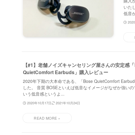
購入
いた
低音か
202
【#1】老舗ノイズキャンセリング屋さんの安定感「B
QuietComfort Earbuds」購入レビュー
2020年下期の大本命である、「Bose QuietComfort Ear
した。 音質 BOSEといえば低音なイメージがなぜか強い
いう低音感というよ...
2020年10月17日
2021年10月24日