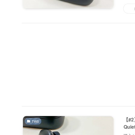
【#
TWS
Qui