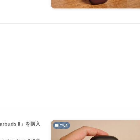
rbuds II」を購入
TWS