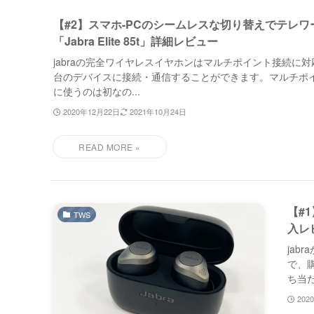
【#2】スマホ-PCのシームレスな切り替えでテレ
「Jabra Elite 85t」詳細レビュー
jabraの完全ワイヤレスイヤホンはマルチポイント接続に
台のデバイスに接続・通信することができます。マルチポ
に使うのは初なの...
2020年12月22日
2021年10月24日
【#1
TWS
入レ
ja
で、
ち当た
202