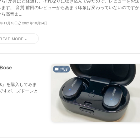
から1か月ほど経過し、それなりに聴き込んでみたので、レビューをお送
します。 音質 前回のレビューからあまり印象は変わっていないのですが
ら高音ま...
0年11月18日
2021年10月24日
ose
TWS
buds」を購入してみま
のですが、ズドーンと