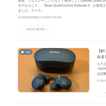
普段、ジムトレーニングなどで使用しているBose QuietComfo
モデルとして、「Bose QuietComfort Earbuds II」
ました。ケース...
2022年9月29日
2022年10月10日
【#
TWS
みま
もろも
10
ほぼ解
202