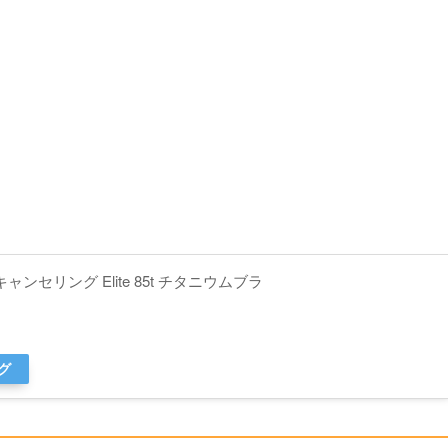
ンセリング Elite 85t チタニウムブラ
グ