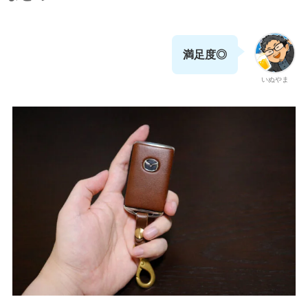
満足度◎
いぬやま