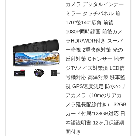
カメラ デジタルインナー
ミラー タッチパネル 前
170°後140°広角 前後
1080P同時録画 前後カメ
ラHDR/WDR付き スーパ
ー暗視 2重映像対策 光の
反射対策 Gセンサー 地デ
ジTVノイズ対策済 LED信
号機対応 高温対策 駐車監
視 GPS速度測定 防水のリ
アカメラ（10mのリアカ
メラ延長配線付き） 32GB
カード付属/128GB対応 日
本語説明書 12ヶ月保証期
間付き