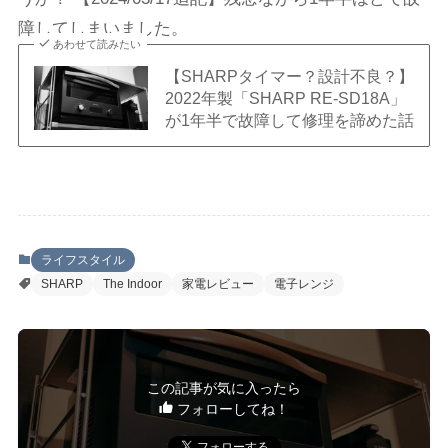
障してしまいました。
あわせて読みたい
【SHARPタイマー？設計不良？】
2022年製「SHARP RE-SD18A」
が1年半で故障して修理を諦めた話
ライフスタイル
SHARP
The Indoor
家電レビュー
電子レンジ
この記事が気に入ったら
フォローしてね！