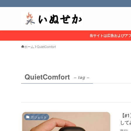
当サイトは広告およびア
ホーム
QuietComfort
QuietComfort
– tag –
【#1
ガジェット
して