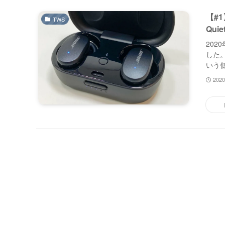
【#
TWS
Qui
202
した
いう低
202