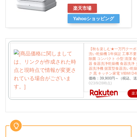
楽天市場
Yahooショッピング
【秋を楽しむ★一万円クーポン
洗い乾燥機 1年保証 工事不要
除菌 コンパクト 小型 清潔 食
器 食器洗浄乾燥機 食器洗浄
器洗浄機 据置型食器洗い乾燥
ク 黒 キッチン家電 VIBMI D4
価格：39,900円～（税込、
023/9/28時点)
楽