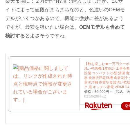
楽天市場にて２万8千円程度で購入しましたが、ECサ
イトによって値段がまちまちなのと、色違いのOEMモ
デルがいくつかあるので、機能に微妙に差があるよう
ですが、最安を狙いたい場合は、
OEMモデルも含めて
検討するとよさそう
ですね。
【秋を楽しむ★一万円クーポン
洗い乾燥機 1年保証 工事不要
除菌 コンパクト 小型 清潔 食
器 食器洗浄乾燥機 食器洗浄
器洗浄機 据置型食器洗い乾燥
ク 黒 キッチン家電 VIBMI D4
価格：39,900円～（税込、
023/9/28時点)
楽