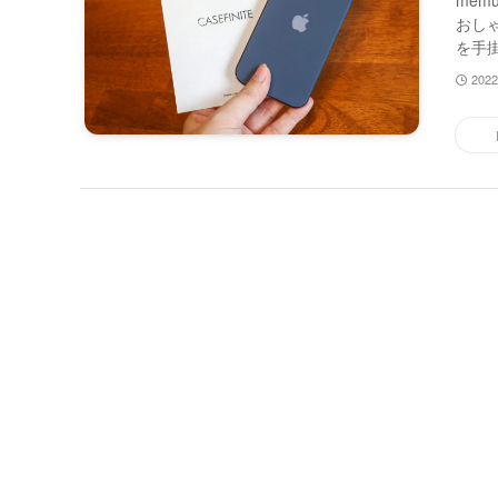
me
おし
を手掛け
202