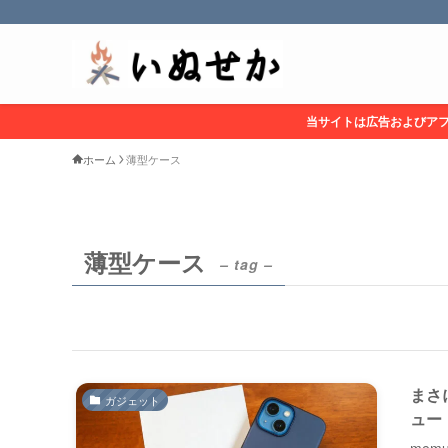
当サイトは広告およびア
ホーム
薄型ケース
薄型ケース
– tag –
まさに
ガジェット
ュー