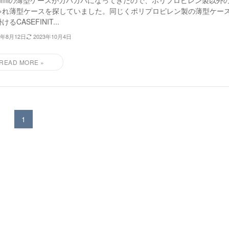
mumiの薄型ケースがガバガバになってきたので、ポリプロピレン製以外
ゃれ薄型ケースを探していました。同じくポリプロピレン製の薄型ケー
るCASEFINIT...
2年8月12日
2023年10月4日
1