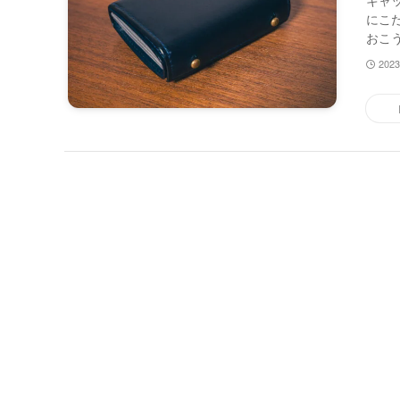
キャ
にこ
おこう
202