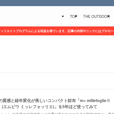
TOP
THE OUTDOOR
フィリエイトプログラムによる収益を得ています。記事の内容やリンクにはプロモー
の質感と経年変化が美しいコンパクト財布「m+ millefoglieⅡ
5」(エムピウ ミッレフォッリエ)」を5年ほど使ってみて