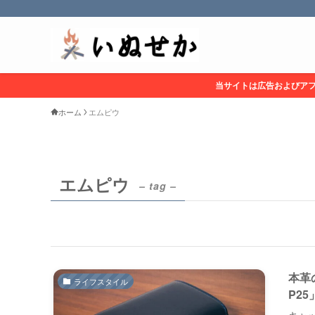
当サイトは広告およびア
ホーム
エムピウ
エムピウ
– tag –
本革
ライフスタイル
P2